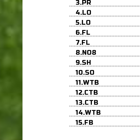
3.PR
4.LO
5.LO
6.FL
7.FL
8.NO8
9.SH
10.SO
11.WTB
12.CTB
13.CTB
14.WTB
15.FB