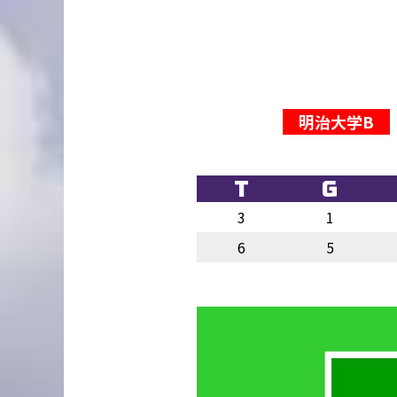
明治大学B
T
G
3
1
6
5