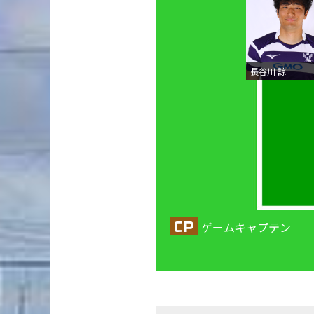
長谷川 諒
CP
ゲームキャプテン