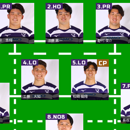
1.PR
2.HO
3.PR
原 悠翔
須藤 蔣一
野村 俊介
4.LO
5.LO
CP
7.
工藤 大知
松岡 風翔
8.NO8
長谷