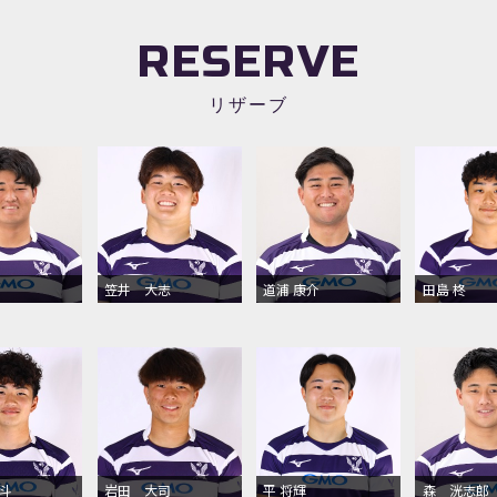
RESERVE
リザーブ
笠井 大志
道浦 康介
田島 柊
斗
岩田 大司
平 将輝
森 洸志郎