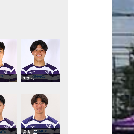
阿塚 心
長濱 堅