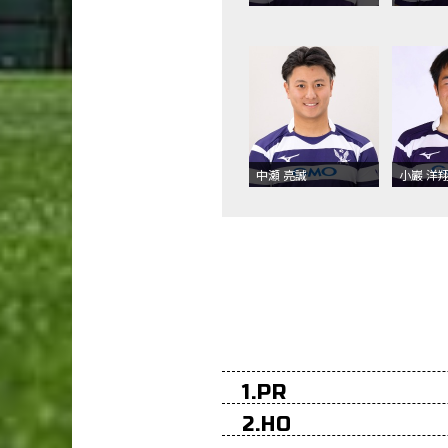
中瀬 亮誠
小巖 洋
1.PR
2.HO