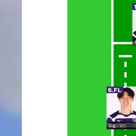
6.FL
瓜生 丈仁