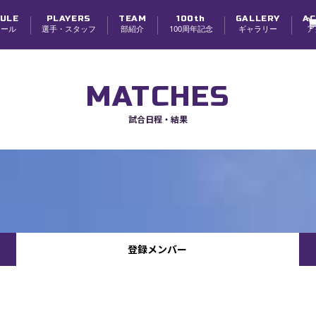
ULE
PLAYERS
TEAM
100th
GALLERY
AC
ュール
選手・スタッフ
部紹介
100周年記念
ギャラリー
ア
選手
スタッフ
チーム紹介
チーム理念・体制
創部100周年
寮紹介
学生スタッフ募集
MATCHES
試合日程・結果
登録メンバー