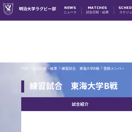
NEWS
MATCHES
SCHED
明治大学ラグビー部
ニュース
試合日程・結果
スケジ
試合日程・結果
TOP
試合日程・結果
練習試合 東海大学B戦
登録メンバー
練習試合 東海大学B戦
試合紹介