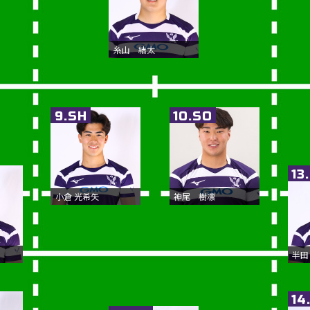
糸山 結太
9.SH
10.SO
13
小倉 光希矢
神尾 樹凛
半田
14