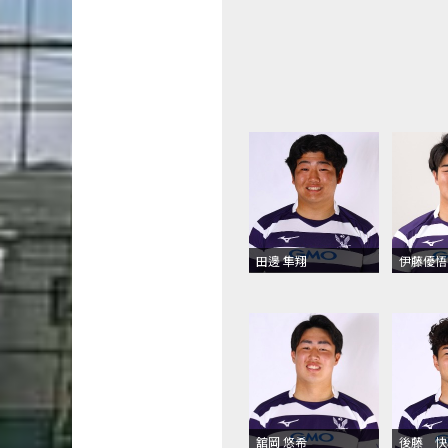
田邊 隼翔
伊藤優悟
舘岡 悠希
後藤 快