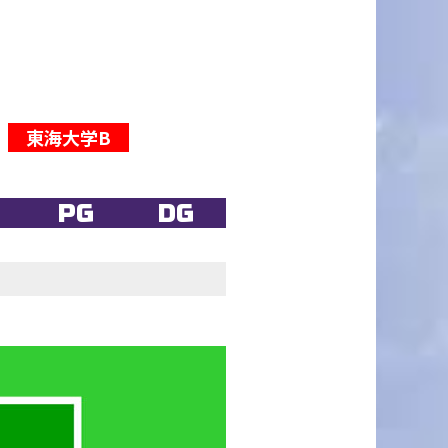
東海大学B
PG
DG