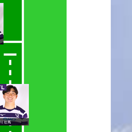
FL
川 壮馬