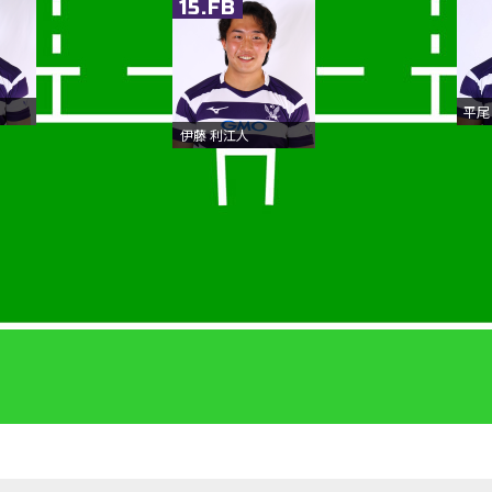
15.FB
平尾
伊藤 利江人