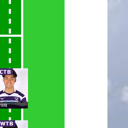
.CTB
 悦翔
.WTB