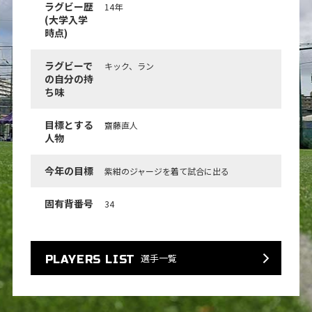
ラグビー歴
14年
(大学入学
時点)
ラグビーで
キック、ラン
の自分の持
ち味
目標とする
齋藤直人
人物
今年の目標
紫紺のジャージを着て試合に出る
固有背番号
34
選手一覧
PLAYERS LIST