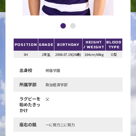
HEIGHT
BLOOD
POSITION
GRADE
BIRTHDAY
/ WEIGHT
TYPE
SH
2年生
2006.07.19(20歳)
164cm/68kg
O型
出身校
桐蔭学園
所属学部
政治経済学部
ラグビーを
父
始めたきっ
かけ
座右の銘
一に努力二に努力