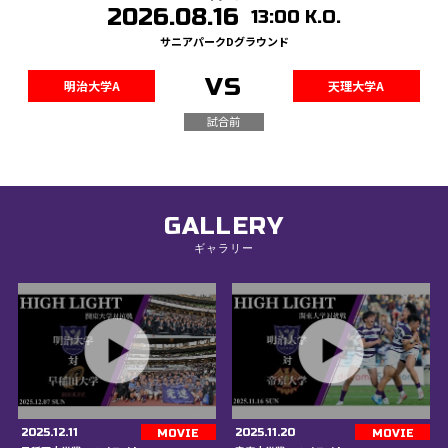
2026.08.16
13:00 K.O.
サニアパークDグラウンド
VS
明治大学A
天理大学A
試合前
GALLERY
ギャラリー
2025.12.11
2025.11.20
MOVIE
MOVIE