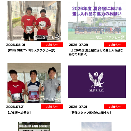
明治大学ラグビー部
明治大学ラグビー部
お知らせ
お知らせ
2026.08.01
2026.07.29
【WINZONE®×明治大学ラグビー部】
【2026年度 夏合宿における差し入れ品ご
協力のお願い】
明治大学ラグビー部
明治大学ラグビー部
お知らせ
お知らせ
2026.07.21
2026.07.21
【ご支援への感謝】
【新任スタッフ就任のお知らせ】