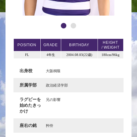
HEIGHT
POSITION
GRADE
BIRTHDAY
/ WEIGHT
FL
4年生
2004.08.03(22歳)
180cm/96kg
出身校
大阪桐蔭
所属学部
政治経済学部
ラグビーを
兄の影響
始めたきっ
かけ
座右の銘
矜恃