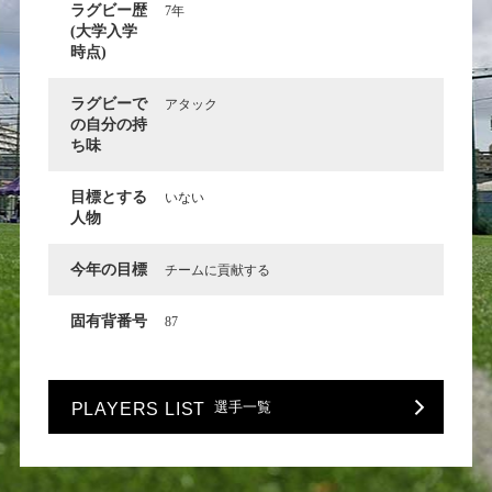
ラグビー歴
7年
(大学入学
時点)
ラグビーで
アタック
の自分の持
ち味
目標とする
いない
人物
今年の目標
チームに貢献する
固有背番号
87
選手一覧
PLAYERS LIST