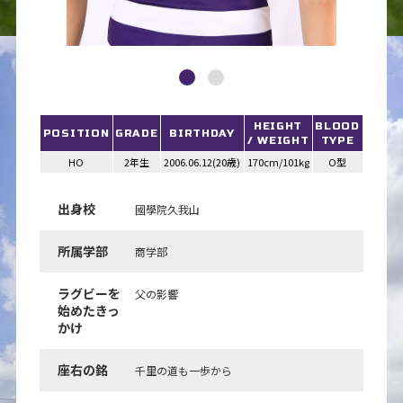
HEIGHT
BLOOD
POSITION
GRADE
BIRTHDAY
/ WEIGHT
TYPE
HO
2年生
2006.06.12(20歳)
170cm/101kg
O型
出身校
國學院久我山
所属学部
商学部
ラグビーを
父の影響
始めたきっ
かけ
座右の銘
千里の道も一歩から