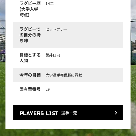
ラグビー歴
14年
(大学入学
時点)
ラグビーで
セットプレー
の自分の持
ち味
目標とする
武井日向
人物
今年の目標
大学選手権優勝に貢献
固有背番号
29
選手一覧
PLAYERS LIST