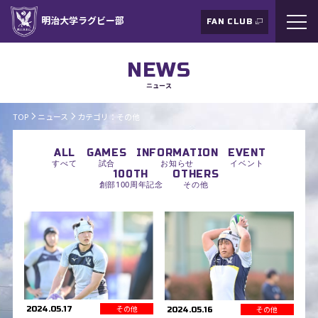
明治大学ラグビー部
FAN CLUB
NEWS
ニュース
TOP
ニュース
カテゴリ：その他
ALL
GAMES
INFORMATION
EVENT
すべて
試合
お知らせ
イベント
100TH
OTHERS
創部100周年記念
その他
その他
その他
2024.05.17
2024.05.16