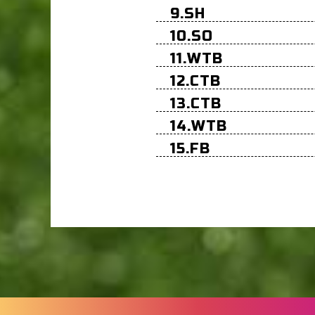
9.SH
10.SO
11.WTB
12.CTB
13.CTB
14.WTB
15.FB