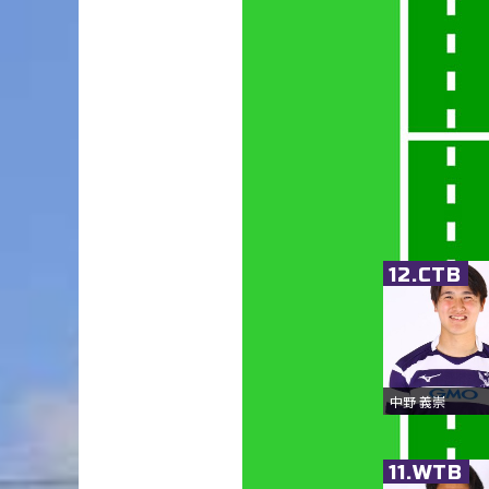
12.CTB
中野 義崇
11.WTB