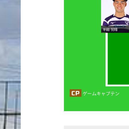
半田 悦翔
CP
ゲームキャプテン