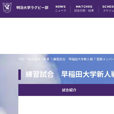
NEWS
MATCHES
SCHED
明治大学ラグビー部
ニュース
試合日程・結果
スケジ
試合日程・結果
TOP
試合日程・結果
練習試合 早稲田大学新人戦
登録メンバ
練習試合 早稲田大学新人
試合紹介