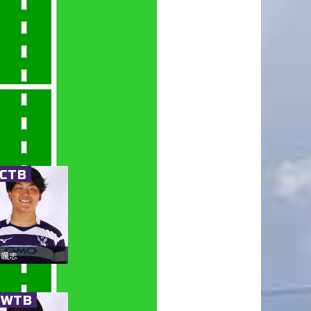
.CTB
 颯志
.WTB