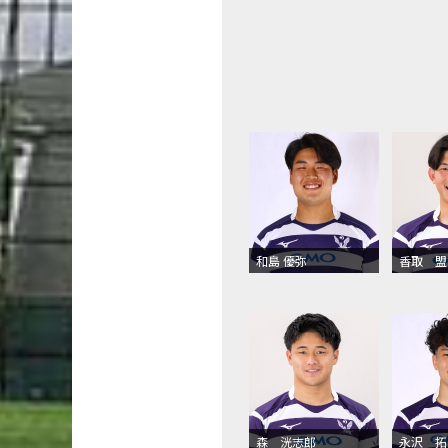
和島 優弥
香取 盟
森 洸志郎
永沢 拓