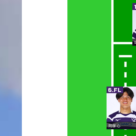
6.FL
阿塚 心