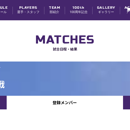
ULE
PLAYERS
TEAM
100th
GALLERY
AC
ュール
選手・スタッフ
部紹介
100周年記念
ギャラリー
ア
選手
スタッフ
チーム紹介
チーム理念・体制
創部100周年
寮紹介
学生スタッフ募集
MATCHES
試合日程・結果
ー
戦
登録メンバー