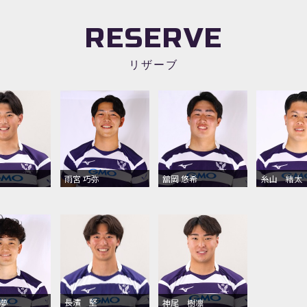
RESERVE
リザーブ
雨宮 巧弥
舘岡 悠希
糸山 結太
長濱 堅
夢
神尾 樹凛