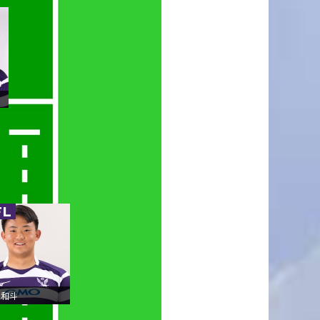
FL
 和斗