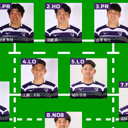
1.PR
2.HO
3.PR
田邊 隼翔
須藤 蔣一
古澤 晴也
4.LO
5.LO
7.
工藤 大知
城内 佳春
8.NO8
冨田