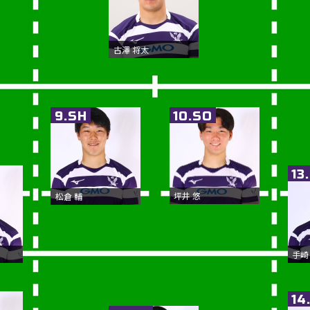
古澤 将太
9.SH
10.SO
13
坪井 悠
松倉 輔
手崎
14