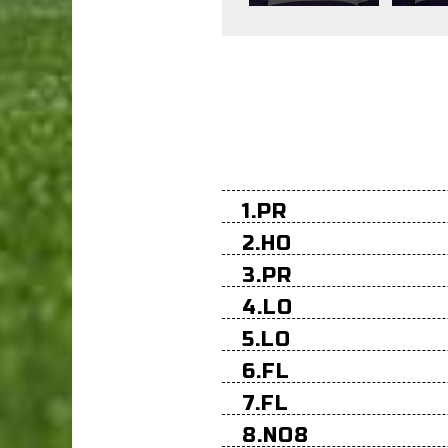
1.PR
2.HO
3.PR
4.LO
5.LO
6.FL
7.FL
8.NO8