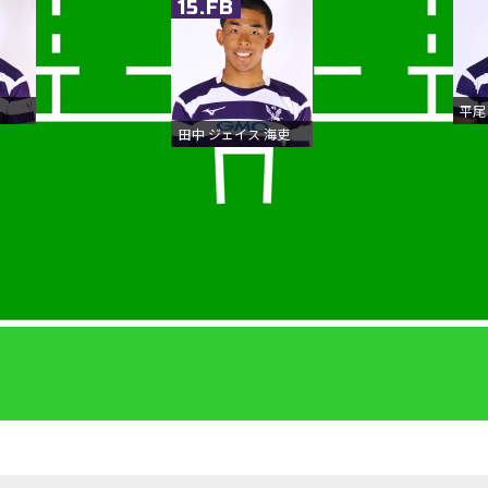
15.FB
平尾
田中 ジェイス 海吏