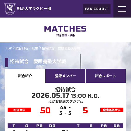
明治大学ラグビー部
FAN CLUB
MATCHES
試合日程・結果
TOP
試合日程・結果
招待試合 慶應義塾大学戦
招待試合 慶應義塾大学戦
試合紹介
登録メンバー
試合レポート
招待試合
2026.05.17
13:00 K.O.
えがお健康スタジアム
45 -
50
5
明治大学
慶應義塾大学
5 - 5
T
G
PG
DG
T
G
PG
DG