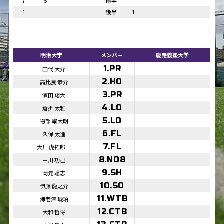
7
5
前半
1
後半
1
明治大学
メンバー
慶應義塾大学
1.PR
田代 大介
2.HO
高比良 恭介
3.PR
濱田 翔大
4.LO
倉掛 太雅
5.LO
物部 耀大朗
6.FL
久保 太進
7.FL
大川 虎拓郎
8.NO8
中川 功己
9.SH
岡元 聡志
10.SO
伊藤 龍之介
11.WTB
海老澤 琥珀
12.CTB
大和 哲将