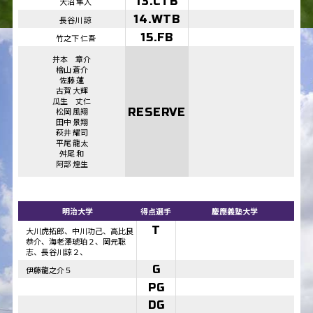
13.CTB
大沼 隼人
14.WTB
長谷川 諒
15.FB
竹之下 仁吾
井本 章介
檜山 蒼介
佐藤 蓮
古賀 大輝
瓜生 丈仁
松岡 風翔
RESERVE
田中 景翔
萩井 耀司
平尾 龍太
舛尾 和
阿部 煌生
明治大学
得点選手
慶應義塾大学
T
大川虎拓郎、中川功己、高比良
恭介、海老澤琥珀２、岡元聡
志、長谷川諒２、
G
伊藤龍之介５
PG
DG