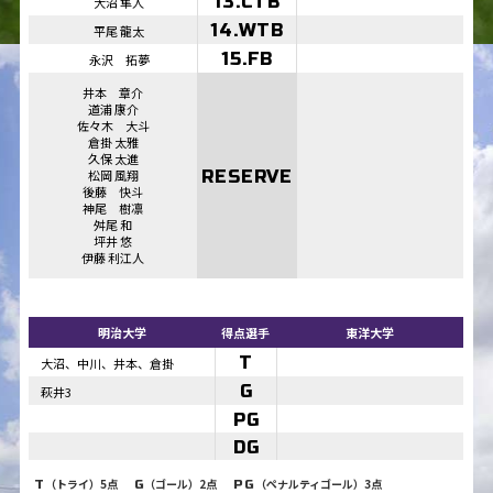
13.CTB
大沼 隼人
14.WTB
平尾 龍太
15.FB
永沢 拓夢
井本 章介
道浦 康介
佐々木 大斗
倉掛 太雅
久保 太進
松岡 風翔
RESERVE
後藤 快斗
神尾 樹凛
舛尾 和
坪井 悠
伊藤 利江人
明治大学
得点選手
東洋大学
T
大沼、中川、井本、倉掛
G
萩井3
PG
DG
（トライ）5点
（ゴール）2点
（ペナルティゴール）3点
T
G
PG