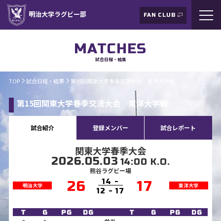
明治大学ラグビー部
FAN CLUB
MATCHES
試合日程・結果
TOP
試合日程・結果
第15回関東大学春季交流大会 東洋大学戦
第15回関東大学春季交流大会 東洋大学戦
試合紹介
登録メンバー
試合レポート
関東大学春季大会
2026.05.03
14:00 K.O.
熊谷ラグビー場
14 -
26
17
明治大学
東洋大学
12 - 17
T
G
PG
DG
T
G
PG
DG