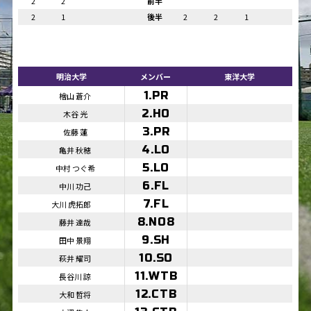
2
2
前半
2
1
後半
2
2
1
明治大学
メンバー
東洋大学
1.PR
檜山 蒼介
2.HO
木谷 光
3.PR
佐藤 蓮
4.LO
亀井 秋穂
5.LO
中村 つぐ希
6.FL
中川 功己
7.FL
大川 虎拓郎
8.NO8
藤井 達哉
9.SH
田中 景翔
10.SO
萩井 耀司
11.WTB
長谷川 諒
12.CTB
大和 哲将