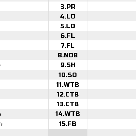
3.PR
4.LO
5.LO
6.FL
7.FL
8.NO8
9.SH
将
10.SO
11.WTB
12.CTB
13.CTB
14.WTB
諒
15.FB
介