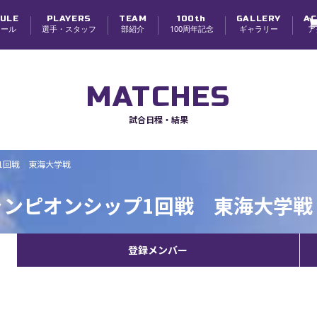
ULE
PLAYERS
TEAM
100th
GALLERY
AC
ュール
選手・スタッフ
部紹介
100周年記念
ギャラリー
ア
選手
スタッフ
チーム紹介
チーム理念・体制
創部100周年
寮紹介
学生スタッフ募集
MATCHES
試合日程・結果
プ1回戦 東海大学戦
チャンピオンシップ1回戦 東海大学戦
登録メンバー