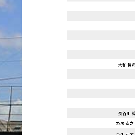
大和 哲
長谷川 
為房 幸之
瓜生 丈道