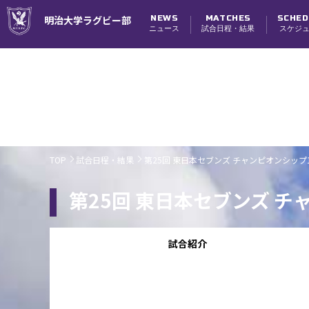
NEWS
MATCHES
SCHED
明治大学ラグビー部
ニュース
試合日程・結果
スケジ
試合日程・結果
TOP
試合日程・結果
第25回 東日本セブンズ チャンピオンシッ
第25回 東日本セブンズ 
試合紹介