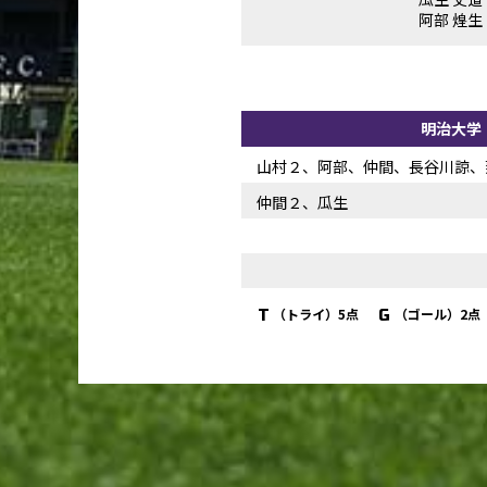
阿部 煌生
明治大学
山村２、阿部、仲間、長谷川諒、
仲間２、瓜生
（トライ）5点
（ゴール）2点
T
G