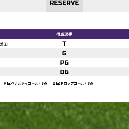
RESERVE
得点選手
T
蓬田
G
PG
DG
（ペナルティゴール）3点
（ドロップゴール）3点
PG
DG