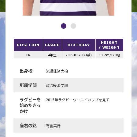
HEIGHT
POSITION
GRADE
BIRTHDAY
/ WEIGHT
PR
4年生
2005.03.29(21歳)
180cm/120kg
出身校
流通経済大柏
所属学部
政治経済学部
ラグビーを
2015年ラグビーワールドカップを見て
始めたきっ
かけ
座右の銘
有言実行