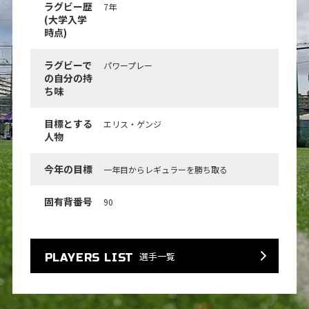
ラグビー歴
7年
(大学入学
時点)
ラグビーで
パワープレー
の自分の持
ち味
目標とする
エリス・ゲンジ
人物
今年の目標
一年目からレギュラーを勝ち取る
固有背番号
90
選手一覧
PLAYERS LIST