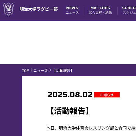
NEWS
MATCHES
SCHED
明治大学ラグビー部
ニュース
試合日程・結果
スケジ
試合日程・結果
TOP
ニュース
【活動報告】
2025.08.02
お知らせ
【活動報告】
本日、明治大学体育会レスリング部と合同で練