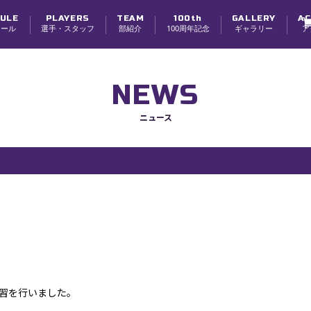
ULE
PLAYERS
TEAM
100th
GALLERY
AC
ュール
選手・スタッフ
部紹介
100周年記念
ギャラリー
ア
選手
スタッフ
チーム紹介
チーム理念・体制
創部100周年
寮紹介
学生スタッフ募集
NEWS
ニュース
習を行いました。