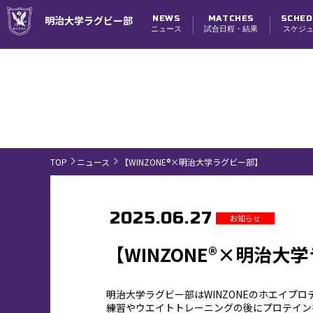
NEWS
MATCHES
SCHED
明治大学ラグビー部
ニュース
試合日程・結果
スケジ
試合日程・結果
TOP
ニュース
【WINZONE®×明治大学ラグビー部】
2025.06.27
お知らせ
【WINZONE®×明治大
明治大学ラグビー部はWINZONEのホエイプ
練習やウエイトトレーニングの後にプロテイン