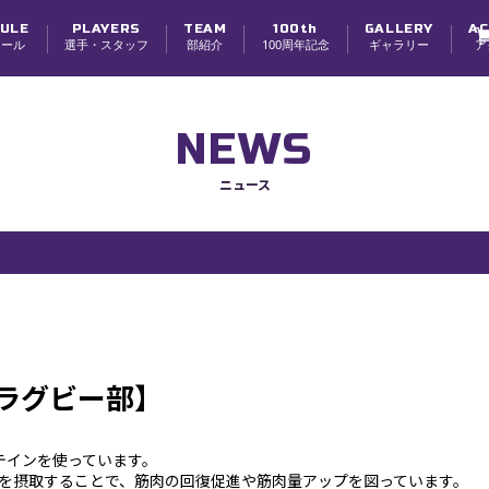
ULE
PLAYERS
TEAM
100th
GALLERY
AC
ュール
選手・スタッフ
部紹介
100周年記念
ギャラリー
ア
選手
スタッフ
チーム紹介
チーム理念・体制
創部100周年
寮紹介
学生スタッフ募集
NEWS
ニュース
学ラグビー部】
ロテインを使っています。
を摂取することで、筋肉の回復促進や筋肉量アップを図っています。