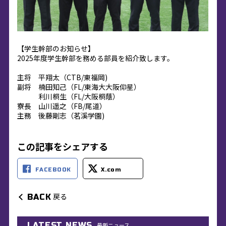
【学生幹部のお知らせ】
2025年度学生幹部を務める部員を紹介致します。
主将 平翔太（CTB/東福岡)
副将 楠田知己（FL/東海大大阪仰星）
利川桐生（FL/大阪桐蔭）
寮長 山川遥之（FB/尾道）
主務 後藤剛志（茗溪学園)
この記事をシェアする
FACEBOOK
X.com
戻る
BACK
LATEST NEWS
最新ニュース