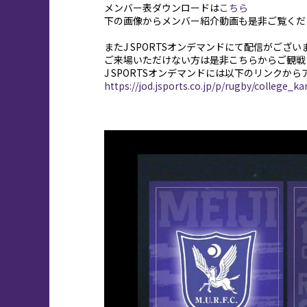
メンバー表ダウンロードは
こちら
下の画像からメンバー紹介動画も是非ご覧くだ
またJ SPORTSオンデマンドにて配信がござい
ご来場いただけない方は是非こちらからご観戦
J SPORTSオンデマンドには以下のリンクか
https://jod.jsports.co.jp/p/rugby/college_k