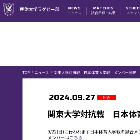
NEWS
MATCHES
SCHED
明治大学ラグビー部
ニュース
試合日程・結果
スケジ
試合日程・結果
TOP
ニュース
関東大学対抗戦 日本体育大学戦 メンバー発表
2024.09.27
試合
関東大学対抗戦 日本体
9/22(日)に行われます日本体育大学戦の試合
メンバーは
こちら