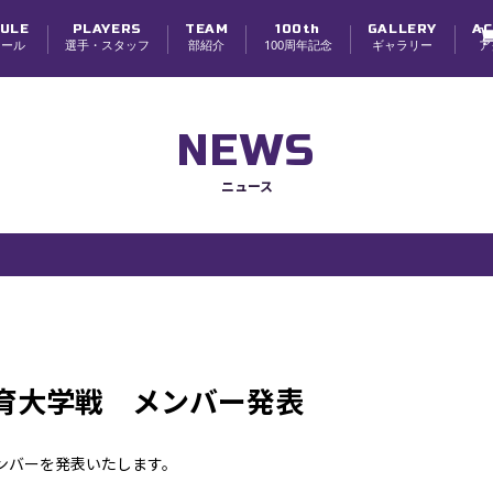
ULE
PLAYERS
TEAM
100th
GALLERY
AC
ュール
選手・スタッフ
部紹介
100周年記念
ギャラリー
ア
選手
スタッフ
チーム紹介
チーム理念・体制
創部100周年
寮紹介
学生スタッフ募集
NEWS
ニュース
育大学戦 メンバー発表
メンバーを発表いたします。