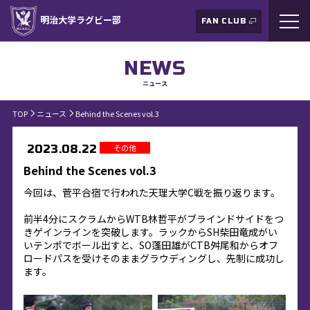
明治大学ラグビー部
FAN CLUB
NEWS
ニュース
TOP
ニュース
Behind the Scenes vol.3
その他
2023.08.22
Behind the Scenes vol.3
今回は、菅平合宿で行われた天理大学C戦を振り返ります。
前半4分にスクラムからWTB林哲平がブラインドサイドをつ
きゲインラインを突破します。ラックからSH柴田竜成がい
いテンポでボール出すと、SO蓬田雄がCTB舛尾和からオフ
ロードパスを受けそのままグラウディングし、先制に成功し
ます。