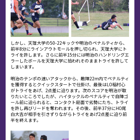
しかし、天理大学の50-22キックや明治のペナルティから、
前半8分にラインアウトモールを押し切られ、天理大学にト
ライを許します。さらに前半15分には明治のハンドリングエ
ラーしたボールを天理大学に拾われそのままトライを許して
しまいます。
明治のテンポの速いアタックから、敵陣22m内でペナルティ
を獲得するとクイックスタートで仕掛け、最後はLO稲村心
がトライをあげ、2点差に迫ります。次のスコアを明治が取
りたいところでしたが、ハイタックルのペナルティで自陣ゴ
ール前に迫られると、コンタクト局面で劣勢にたち、トライ
を許し再びリードを奪われます。その後、前半37分にHO尾
白大吉が相手を引きずりながらトライをあげ2点差に迫り前
半を終えます。